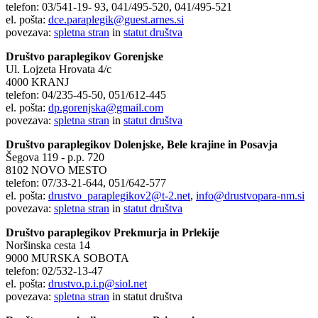
telefon: 03/541-19- 93, 041/495-520, 041/495-521
el. pošta:
dce.paraplegik@guest.arnes.si
povezava:
spletna stran
in
statut društva
Društvo paraplegikov Gorenjske
Ul. Lojzeta Hrovata 4/c
4000 KRANJ
telefon: 04/235-45-50, 051/612-445
el. pošta:
dp.gorenjska@gmail.com
povezava:
spletna stran
in
statut društva
Društvo paraplegikov Dolenjske, Bele krajine in Posavja
Šegova 119 - p.p. 720
8102 NOVO MESTO
telefon: 07/33-21-644, 051/642-577
el. pošta:
drustvo_paraplegikov2@t-2.net
,
info@drustvopara-nm.si
povezava:
spletna stran
in
statut društva
Društvo paraplegikov Prekmurja in Prlekije
Noršinska cesta 14
9000 MURSKA SOBOTA
telefon: 02/532-13-47
el. pošta:
drustvo.p.i.p@siol.net
povezava:
spletna stran
in statut društva