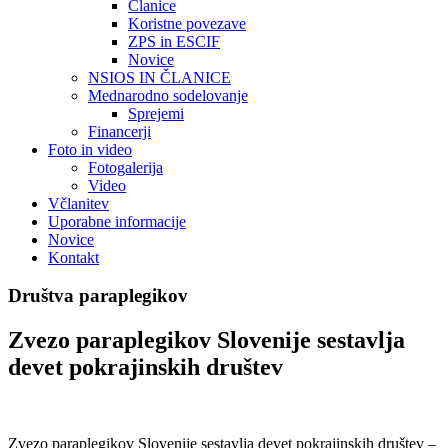
Članice
Koristne povezave
ZPS in ESCIF
Novice
NSIOS IN ČLANICE
Mednarodno sodelovanje
Sprejemi
Financerji
Foto in video
Fotogalerija
Video
Včlanitev
Uporabne informacije
Novice
Kontakt
Društva paraplegikov
Zvezo paraplegikov Slovenije sestavlja
devet pokrajinskih društev
Zvezo paraplegikov Slovenije sestavlja devet pokrajinskih društev –