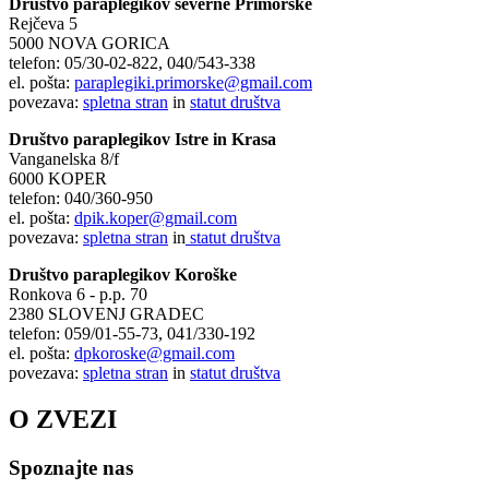
Društvo paraplegikov severne Primorske
Rejčeva 5
5000 NOVA GORICA
telefon: 05/30-02-822, 040/543-338
el. pošta:
paraplegiki.primorske@gmail.com
povezava:
spletna stran
in
statut društva
Društvo paraplegikov Istre in Krasa
Vanganelska 8/f
6000 KOPER
telefon: 040/360-950
el. pošta:
dpik.koper@gmail.com
povezava:
spletna stran
in
statut društva
Društvo paraplegikov Koroške
Ronkova 6 - p.p. 70
2380 SLOVENJ GRADEC
telefon: 059/01-55-73, 041/330-192
el. pošta:
dpkoroske@gmail.com
povezava:
spletna stran
in
statut društva
O ZVEZI
Spoznajte nas