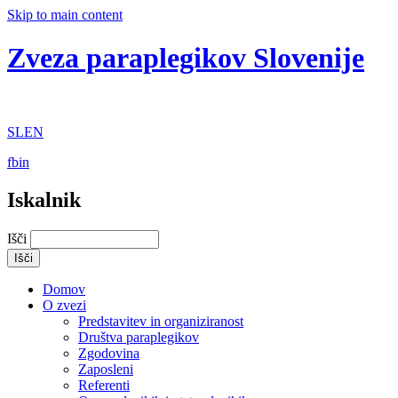
Skip to main content
Zveza paraplegikov Slovenije
SL
EN
fb
in
Iskalnik
Išči
Domov
O zvezi
Predstavitev in organiziranost
Društva paraplegikov
Zgodovina
Zaposleni
Referenti