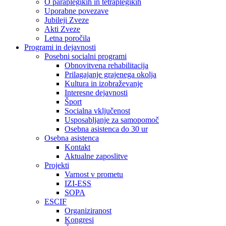
O paraplegikih in tetraplegikih
Uporabne povezave
Jubileji Zveze
Akti Zveze
Letna poročila
Programi in dejavnosti
Posebni socialni programi
Obnovitvena rehabilitacija
Prilagajanje grajenega okolja
Kultura in izobraževanje
Interesne dejavnosti
Šport
Socialna vključenost
Usposabljanje za samopomoč
Osebna asistenca do 30 ur
Osebna asistenca
Kontakt
Aktualne zaposlitve
Projekti
Varnost v prometu
IZI-ESS
SOPA
ESCIF
Organiziranost
Kongresi