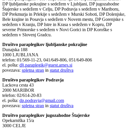
DP ljubljanske pokrajine s sedežem v Ljubljani, DP jugozahodne
Štajerske s sedežem v Celju, DP Podravja s sedežem v Mariboru,
DP Prekmurja in Prlekije s sedežem v Murski Soboti, DP Dolenjske,
Bele krajine in Posavja s sedežem v Novem mestu, DP Gorenjske s
sedežem v Kranju, DP Istre in Krasa s sedežem v Kopru, DP
severne Primorske s sedežem v Novi Gorici in DP Koroške s
sedežem v Slovenj Gradcu.
Društvo paraplegikov ljubljanske pokrajine
Dunajska 188
1000 LJUBLJANA
telefon: 01/569-11-23, 041/649-806, 051/649-806
el. pošta:
dlj.paraplegik@guest.arnes.si
povezava:
spletna stran
in
statut društva
Društvo paraplegikov Podravja
Lackova cesta 43
2000 MARIBOR
telefon: 02/614-20-83
el. pošta:
dp.podravja@gmail.com
povezava:
spletna stran
in
statut društva
Društvo paraplegikov jugozahodne Štajerske
Opekarniška 15/a
3000 CELJE