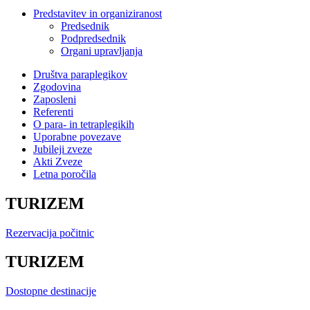
Predstavitev in organiziranost
Predsednik
Podpredsednik
Organi upravljanja
Društva paraplegikov
Zgodovina
Zaposleni
Referenti
O para- in tetraplegikih
Uporabne povezave
Jubileji zveze
Akti Zveze
Letna poročila
TURIZEM
Rezervacija počitnic
TURIZEM
Dostopne destinacije