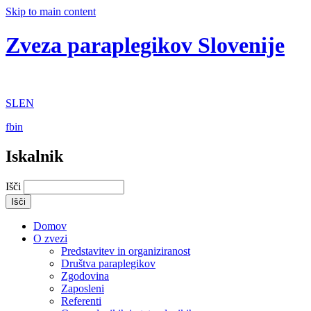
Skip to main content
Zveza paraplegikov Slovenije
SL
EN
fb
in
Iskalnik
Išči
Domov
O zvezi
Predstavitev in organiziranost
Društva paraplegikov
Zgodovina
Zaposleni
Referenti