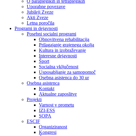
O paraplegikih in tetraplegikih
Uporabne povezave
Jubileji Zveze
Akti Zveze
Letna poročila
Programi in dejavnosti
Posebni socialni programi
Obnovitvena rehabilitacija
Prilagajanje grajenega okolja
Kultura in izobraževanje
Interesne dejavnosti
Šport
Socialna vključenost
Usposabljanje za samopomoč
Osebna asistenca do 30 ur
Osebna asistenca
Kontakt
Aktualne zaposlitve
Projekti
Varnost v prometu
IZI-ESS
SOPA
ESCIF
Organiziranost
Kongresi