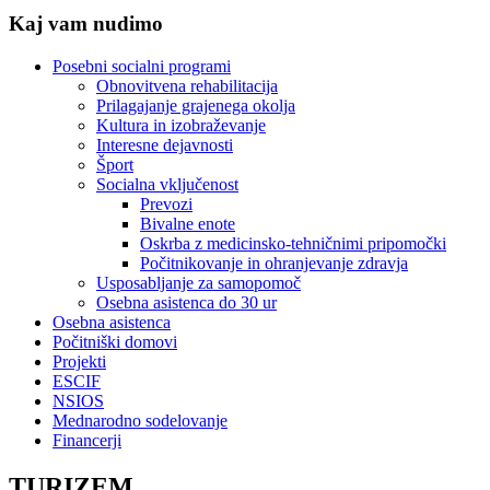
Kaj vam nudimo
Posebni socialni programi
Obnovitvena rehabilitacija
Prilagajanje grajenega okolja
Kultura in izobraževanje
Interesne dejavnosti
Šport
Socialna vključenost
Prevozi
Bivalne enote
Oskrba z medicinsko-tehničnimi pripomočki
Počitnikovanje in ohranjevanje zdravja
Usposabljanje za samopomoč
Osebna asistenca do 30 ur
Osebna asistenca
Počitniški domovi
Projekti
ESCIF
NSIOS
Mednarodno sodelovanje
Financerji
TURIZEM