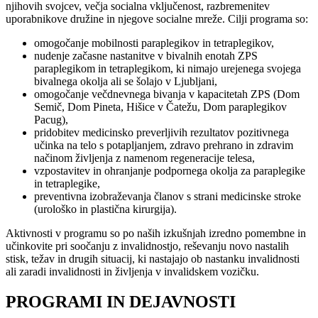
njihovih svojcev, večja socialna vključenost, razbremenitev
uporabnikove družine in njegove socialne mreže. Cilji programa so:
omogočanje mobilnosti paraplegikov in tetraplegikov,
nudenje začasne nastanitve v bivalnih enotah ZPS
paraplegikom in tetraplegikom, ki nimajo urejenega svojega
bivalnega okolja ali se šolajo v Ljubljani,
omogočanje večdnevnega bivanja v kapacitetah ZPS (Dom
Semič, Dom Pineta, Hišice v Čatežu, Dom paraplegikov
Pacug),
pridobitev medicinsko preverljivih rezultatov pozitivnega
učinka na telo s potapljanjem, zdravo prehrano in zdravim
načinom življenja z namenom regeneracije telesa,
vzpostavitev in ohranjanje podpornega okolja za paraplegike
in tetraplegike,
preventivna izobraževanja članov s strani medicinske stroke
(urološko in plastična kirurgija).
Aktivnosti v programu so po naših izkušnjah izredno pomembne in
učinkovite pri soočanju z invalidnostjo, reševanju novo nastalih
stisk, težav in drugih situacij, ki nastajajo ob nastanku invalidnosti
ali zaradi invalidnosti in življenja v invalidskem vozičku.
PROGRAMI IN DEJAVNOSTI