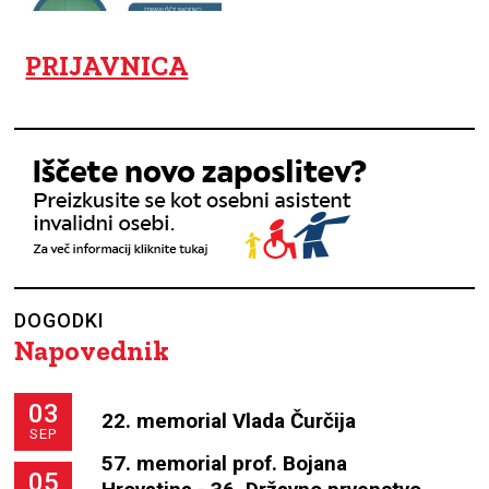
PRIJAVNICA
DOGODKI
Napovednik
03
22. memorial Vlada Čurčija
SEP
57. memorial prof. Bojana
05