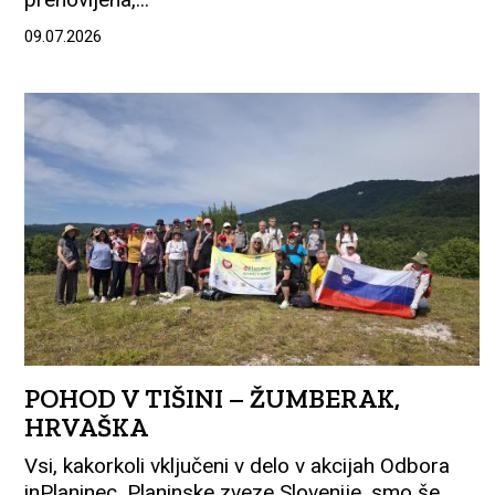
09.07.2026
POHOD V TIŠINI – ŽUMBERAK,
HRVAŠKA
Vsi, kakorkoli vključeni v delo v akcijah Odbora
inPlaninec, Planinske zveze Slovenije, smo še