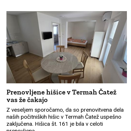
Prenovljene hišice v Termah Čatež
vas že čakajo
Z veseljem sporočamo, da so prenovitvena dela
naših počitniških hišic v Termah Čatež uspešno
zaključena. Hišica št. 161 je bila v celoti
prenovljena,...