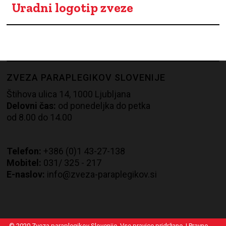
Uradni logotip zveze
ZVEZA PARAPLEGIKOV SLOVENIJE
Štihova ulica 14, 1000 Ljubljana
Delovni čas:
od ponedeljka do petka
od 8.00 do 14.00
Telefon:
+386 (0)1 43-27-138
Mobitel:
0
31/ 325 -
217
E-naslov:
info@zveza-paraplegikov.si
© 2020 Zveza paraplegikov Slovenije. Vse pravice pridržane. |
Pravno