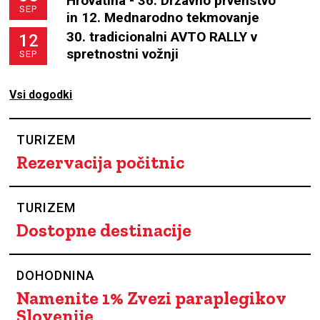
Hrovatina - 36. Državno prvenstvo
SEP
in 12. Mednarodno tekmovanje
30. tradicionalni AVTO RALLY v
12
spretnostni vožnji
SEP
Vsi dogodki
TURIZEM
Rezervacija počitnic
TURIZEM
Dostopne destinacije
DOHODNINA
Namenite 1% Zvezi paraplegikov
Slovenije