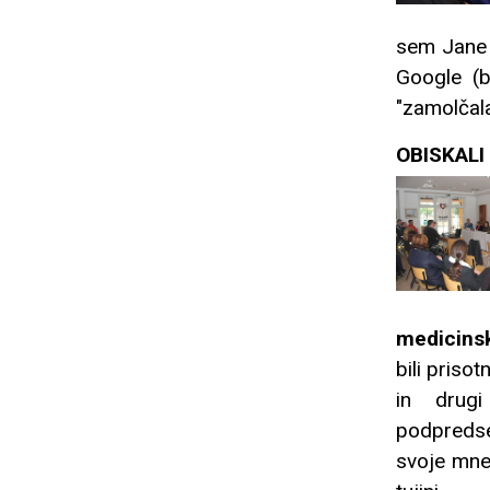
sem Jane p
Google (b
"zamolčala
OBISKALI
medicinski
bili priso
in drugi
podpredse
svoje mne