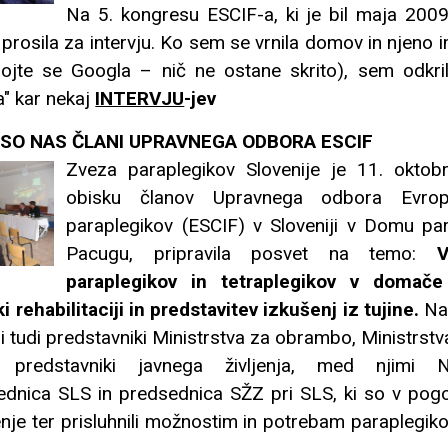
Na 5. kongresu ESCIF-a, ki je bil maja 200
rosila za intervju. Ko sem se vrnila domov in njeno i
ojte se Googla – nič ne ostane skrito), sem odkril
" kar nekaj
INTERVJU
-jev
 SO NAS ČLANI UPRAVNEGA ODBORA ESCIF
Zveza paraplegikov Slovenije je 11. okto
obisku članov Upravnega odbora Evro
paraplegikov (ESCIF) v Sloveniji v Domu pa
Pacugu, pripravila posvet na temo:
V
paraplegikov in tetraplegikov v domače
 rehabilitaciji in predstavitev izkušenj iz tujine.
Na
tni tudi predstavniki Ministrstva za obrambo, Ministrst
 predstavniki javnega življenja, med njimi 
dnica SLS in predsednica SŽZ pri SLS, ki so v pogo
nje ter prisluhnili možnostim in potrebam paraplegik