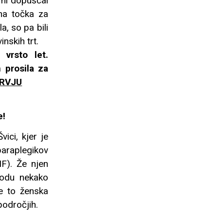
 ni dopuščal
na točka za
, so pa bili
nskih trt.
 vrsto let.
 prosila za
ERVJU
e!
ici, kjer je
paraplegikov
IF). Že njen
vodu nekako
je to ženska
področjih.