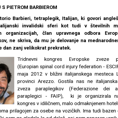
U S PIETROM BARBIEROM
torio Barbieri, tetraplegik, Italijan, ki govori angle
alijanski invalidski sferi kot tudi v številnih 
kih organizacijah, član upravnega odbora Evro
kov, ne skriva, da mu je delovanje na mednarodn
je dan zanj velikokrat prekratek.
Tridnevni kongres Evropske zveze pa
(Europian spinal cord injury federation - ESCI
maja 2012 v bližini italijanskega mesteca 
provinci Arezzo. Gostila nas ne italijansk
zveza paraplegikov (Federazione dei as
paraplegici - FAIP), ki je organizirala na
kongres v idiličnem, malo odmaknjenem hotelu 
oma prilagojen za osebe na vozičkih. Ima tudi bazen