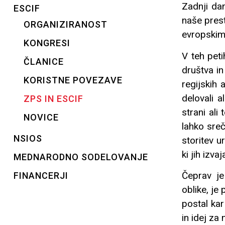
Zadnji da
ESCIF
naše prest
ORGANIZIRANOST
evropskim
KONGRESI
V teh pet
ČLANICE
društva in
KORISTNE POVEZAVE
regijskih 
delovali a
ZPS IN ESCIF
strani ali
NOVICE
lahko sreč
NSIOS
storitev u
ki jih izva
MEDNARODNO SODELOVANJE
Čeprav je 
FINANCERJI
oblike, je
postal kar
in idej za