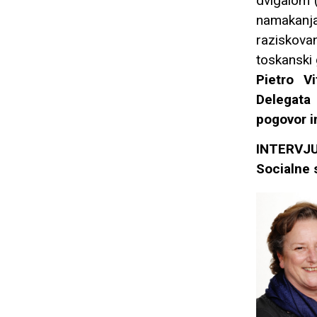
dvigalom (
namakanja
raziskovan
toskanski 
Pietro Vi
Delegata 
pogovor i
INTERVJU
Socialne 