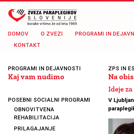
Skip to main content
Zveza
paraplegikov
Slovenije
DOMOV
O ZVEZI
PROGRAMI IN DEJAV
KONTAKT
PROGRAMI IN DEJAVNOSTI
ZPS IN E
Kaj vam nudimo
Na obis
Ideje z
POSEBNI SOCIALNI PROGRAMI
V Ljublja
paraplegi
OBNOVITVENA
REHABILITACIJA
PRILAGAJANJE