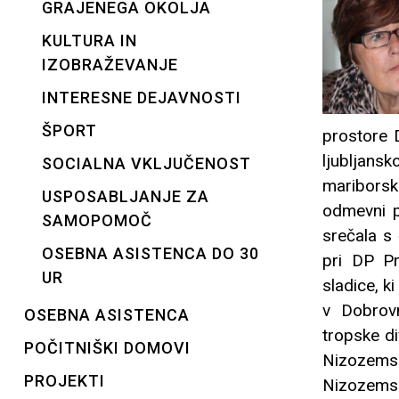
GRAJENEGA OKOLJA
KULTURA IN
IZOBRAŽEVANJE
INTERESNE DEJAVNOSTI
ŠPORT
prostore D
ljubljan
SOCIALNA VKLJUČENOST
mariborsk
USPOSABLJANJE ZA
odmevni p
SAMOPOMOČ
srečala s 
OSEBNA ASISTENCA DO 30
pri DP Pre
UR
sladice, ki
v Dobrovn
OSEBNA ASISTENCA
tropske d
POČITNIŠKI DOMOVI
Nizozems
PROJEKTI
Nizozems