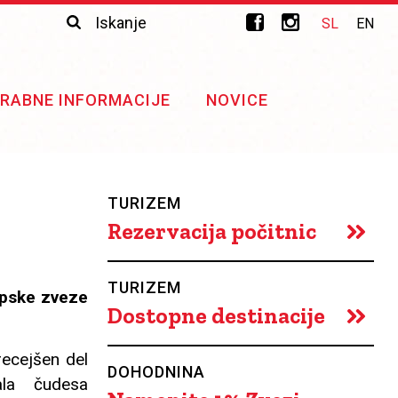
Išči
Iskalnik
SL
EN
RABNE INFORMACIJE
NOVICE
TURIZEM
Rezervacija počitnic
TURIZEM
opske zveze
Dostopne destinacije
precejšen del
DOHODNINA
ala čudesa