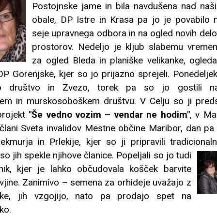
Postojnske jame in bila navdušena nad na
obale, DP Istre in Krasa pa jo je povabilo 
seje upravnega odbora in na ogled novih delo
prostorov. Nedeljo je kljub slabemu vremenu
za ogled Bleda in planiške velikanke, ogledal
P Gorenjske, kjer so jo prijazno sprejeli. Ponedeljek
sko društvo in Zvezo, torek pa so jo gostili n
em in murskosoboškem društvu. V Celju so ji predst
rojekt
"Še vedno vozim – vendar ne hodim"
, v Ma
člani Sveta invalidov Mestne občine Maribor, dan pa j
kmurja in Prlekije, kjer so ji pripravili tradicional
 so jih spekle njihove članice.
Popeljali so jo tudi
ik, kjer je lahko občudovala košček barvite
ivjine. Zanimivo – semena za orhideje uvažajo z
ke, jih vzgojijo, nato pa prodajo spet na
ko.