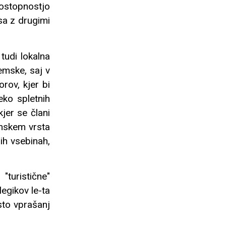
dostopnostjo
osa z drugimi
tudi lokalna
emske, saj v
orov, kjer bi
eko spletnih
kjer se člani
emskem vrsta
ih vsebinah,
"turistične"
legikov le-ta
sto vprašanj