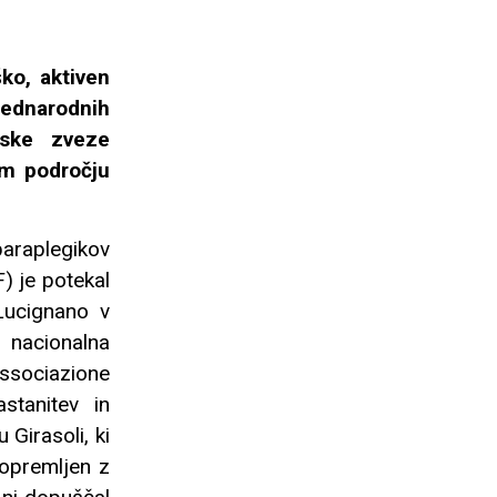
ško, aktiven
mednarodnih
pske zveze
em področju
raplegikov
F) je potekal
Lucignano v
a nacionalna
sociazione
stanitev in
Girasoli, ki
 opremljen z