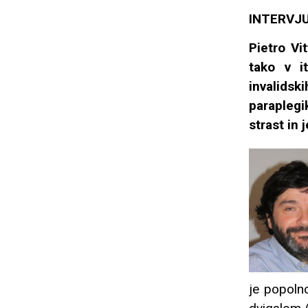
INTERVJ
Pietro Vit
tako v it
invalids
paraplegi
strast in 
je popoln