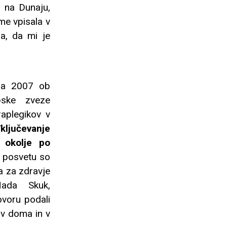
9 na Dunaju,
me vpisala v
a, da mi je
bra 2007 ob
pske zveze
raplegikov v
ključevanje
 okolje po
 posvetu so
va za zdravje
Nada Skuk,
voru podali
ov doma in v