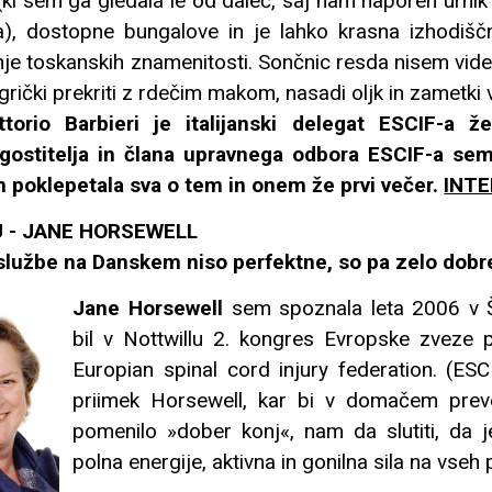
ki sem ga gledala le od daleč, saj nam naporen urnik
), dostopne bungalove in je lahko krasna izhodišč
je toskanskih znamenitosti. Sončnic resda nisem videla
grički prekriti z rdečim makom, nasadi oljk in zametki vi
ttorio Barbieri je italijanski delegat ESCIF-a že
gostitelja in člana upravnega odbora ESCIF-a sem
n poklepetala sva o tem in onem že prvi večer.
INT
 - JANE HORSEWELL
službe na Danskem niso perfektne, so pa zelo dobr
Jane Horsewell
sem spoznala leta 2006 v Šv
bil v Nottwillu 2. kongres Evropske zveze 
Europian spinal cord injury federation. (ESC
priimek Horsewell, kar bi v domačem pre
pomenilo »dober konj«, nam da slutiti, da 
polna energije, aktivna in gonilna sila na vseh 