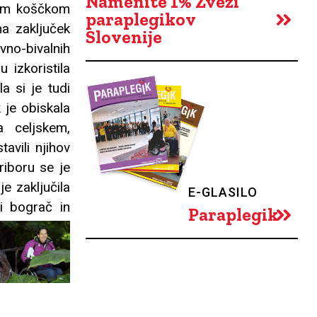
Namenite 1% Zvezi
šim koščkom
paraplegikov
na zaključek
Slovenije
vno-bivalnih
 izkoristila
a si je tudi
 je obiskala
a celjskem,
avili njihov
riboru se je
e zaključila
E-GLASILO
ni bograč in
Paraplegik