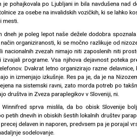
n je pohajkovala po Ljubljani in bila navdušena nad 
olnice za osebe na invalidskih vozičkih, ki se lahko k
i mesti.
ih dneh je poleg lepot naše dežele dodobra spoznala 
 način organiziranosti, ki se močno razlikuje od nizoz
ali nacionalnih zvezah nimajo niti zaposlenih niti prost
li izvajali programe. Vsa njihova dejavnost poteka pr
 telefonov. Dvakrat letno organizirajo razne delavnice, 
ajo in izmenjajo izkušnje. Res pa je, da je na Nizoz
rejena na sistemski ravni, zato morda potreb po takšn
jajo društva in Zveza paraplegikov v Sloveniji, ni.
Winnifred sprva mislila, da bo obisk Slovenije bolj 
 po petih dnevih in obiskih šestih lokalnih društev parap
 precej delaven in naporen, predvsem pa je porajal vr
 nadaljnje sodelovanje.