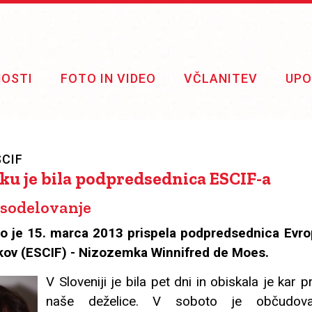
NOSTI
FOTO IN VIDEO
VČLANITEV
UPO
SCIF
ku je bila podpredsednica ESCIF-a
a sodelovanje
no je 15. marca 2013 prispela podpredsednica Evr
kov (ESCIF) - Nizozemka Winnifred de Moes.
V Sloveniji je bila pet dni in obiskala je kar 
naše deželice. V soboto je občudov