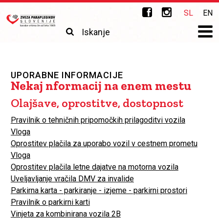
Skip to main content
Zveza
SL
EN
paraplegikov
Išči
Iskalnik
Slovenije
UPORABNE INFORMACIJE
Nekaj nformacij na enem mestu
Olajšave, oprostitve, dostopnost
Pravilnik o tehničnih pripomočkih prilagoditvi vozila
Vloga
Oprostitev plačila za uporabo vozil v cestnem prometu
Vloga
Oprostitev plačila letne dajatve na motorna vozila
Uveljavljanje vračila DMV za invalide
Parkirna karta - parkiranje - izjeme - parkirni prostori
Pravilnik o parkirni karti
Vinjeta za kombinirana vozila 2B