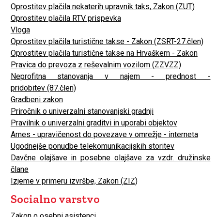
Oprostitev plačila nekaterih upravnik taks, Zakon (ZUT)
Oprostitev plačila RTV prispevka
Vloga
Oprostitev plačila turistične takse - Zakon (ZSRT-27.člen)
Oprostitev plačila turistične takse na Hrvaškem - Zakon
Pravica do prevoza z reševalnim vozilom (ZZVZZ)
Neprofitna stanovanja v najem - prednost -
pridobitev (87.člen)
Gradbeni zakon
Priročnik o univerzalni stanovanjski gradnji
Pravilnik o univerzalni graditvi in uporabi objektov
Arnes - upravičenost do povezave v omrežje - interneta
Ugodnejše ponudbe telekomunikacijskih storitev
Davčne olajšave in posebne olajšave za vzdr. družinske
člane
Izjeme v primeru izvršbe, Zakon (ZIZ)
Socialno varstvo
Zakon o osebni asistenci