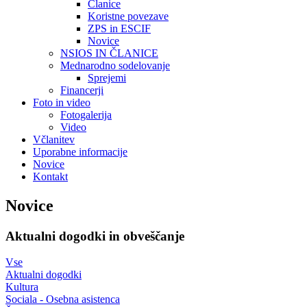
Članice
Koristne povezave
ZPS in ESCIF
Novice
NSIOS IN ČLANICE
Mednarodno sodelovanje
Sprejemi
Financerji
Foto in video
Fotogalerija
Video
Včlanitev
Uporabne informacije
Novice
Kontakt
Novice
Aktualni dogodki in obveščanje
Vse
Aktualni dogodki
Kultura
Sociala - Osebna asistenca