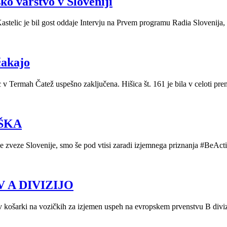
sko varstvo v Sloveniji
stelic je bil gost oddaje Intervju na Prvem programu Radia Slovenija, kj
čakajo
v Termah Čatež uspešno zaključena. Hišica št. 161 je bila v celoti pren
AŠKA
ke zveze Slovenije, smo še pod vtisi zaradi izjemnega priznanja #BeAct
 A DIVIZIJO
 v košarki na vozičkih za izjemen uspeh na evropskem prvenstvu B divizi