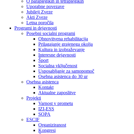
O paraplegikih in tetraplegikih
Uporabne povezave
Jubileji Zveze
Akti Zveze
Letna poročila
Programi in dejavnosti
Posebni socialni programi
Obnovitvena rehabilitacija
Prilagajanje grajenega okolja
Kultura in izobraževanje
Interesne dejavnosti
Šport
Socialna vključenost
Usposabljanje za samopomoč
Osebna asistenca do 30 ur
Osebna asistenca
Kontakt
Aktualne zaposlitve
Projekti
Varnost v prometu
IZI-ESS
SOPA
ESCIF
Organiziranost
Kongresi