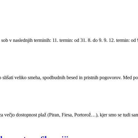
b v naslednjih terminih: 11. termin: od 31. 8. do 9. 9. 12. termin: od 9.
lišati veliko smeha, spodbudnih besed in pristnih pogovorov. Med poho
a večjo dostopnost plaž (Piran, Fiesa, Portorož…), kjer smo se tudi sam