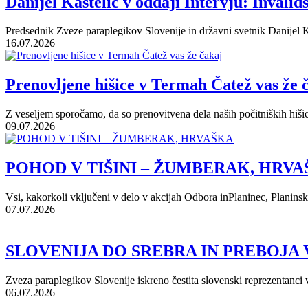
Danijel Kastelic v oddaji Intervju: Invalid
Predsednik Zveze paraplegikov Slovenije in državni svetnik Danijel Ka
16.07.2026
Prenovljene hišice v Termah Čatež vas že 
Z veseljem sporočamo, da so prenovitvena dela naših počitniških hišic 
09.07.2026
POHOD V TIŠINI – ŽUMBERAK, HRV
Vsi, kakorkoli vključeni v delo v akcijah Odbora inPlaninec, Planins
07.07.2026
SLOVENIJA DO SREBRA IN PREBOJA V
Zveza paraplegikov Slovenije iskreno čestita slovenski reprezentanci
06.07.2026