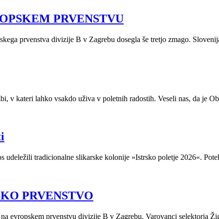
VROPSKEM PRVENSTVU
skega prvenstva divizije B v Zagrebu dosegla še tretjo zmago. Slovenija
, v kateri lahko vsakdo uživa v poletnih radostih. Veseli nas, da je Obč
i
 udeležili tradicionalne slikarske kolonije »Istrsko poletje 2026«. Potek
SKO PRVENSTVO
 na evropskem prvenstvu divizije B v Zagrebu. Varovanci selektorja Ži