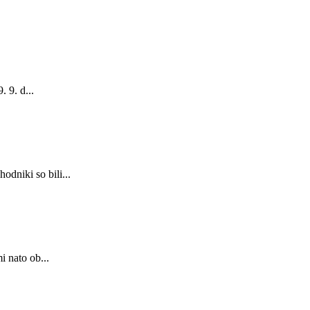
 9. d...
dniki so bili...
i nato ob...