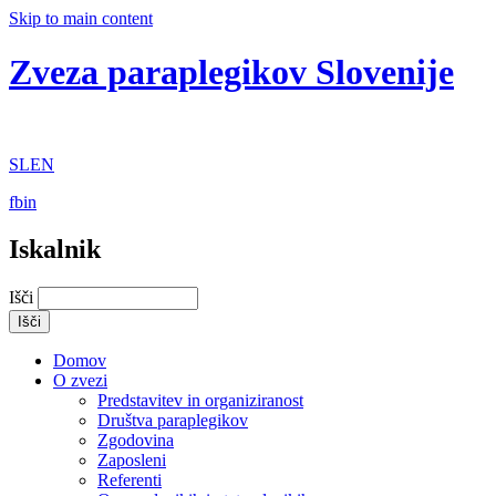
Skip to main content
Zveza paraplegikov Slovenije
SL
EN
fb
in
Iskalnik
Išči
Domov
O zvezi
Predstavitev in organiziranost
Društva paraplegikov
Zgodovina
Zaposleni
Referenti