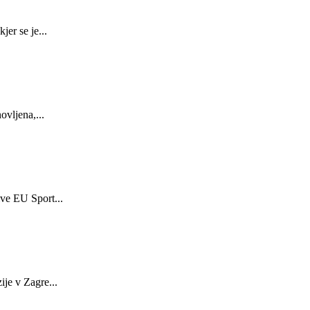
er se je...
ovljena,...
ive EU Sport...
je v Zagre...