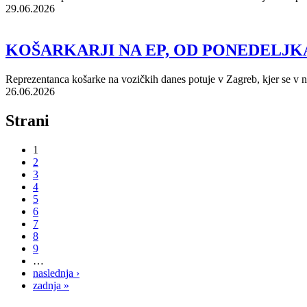
29.06.2026
KOŠARKARJI NA EP, OD PONEDELJKA
Reprezentanca košarke na vozičkih danes potuje v Zagreb, kjer se v n
26.06.2026
Strani
1
2
3
4
5
6
7
8
9
…
naslednja ›
zadnja »