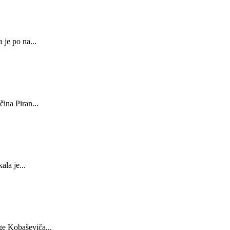
 je po na...
ina Piran...
ala je...
ge Kobaševiča...