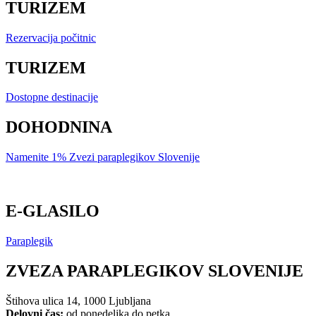
TURIZEM
Rezervacija počitnic
TURIZEM
Dostopne destinacije
DOHODNINA
Namenite 1% Zvezi paraplegikov Slovenije
E-GLASILO
Paraplegik
ZVEZA PARAPLEGIKOV SLOVENIJE
Štihova ulica 14, 1000 Ljubljana
Delovni čas:
od ponedeljka do petka