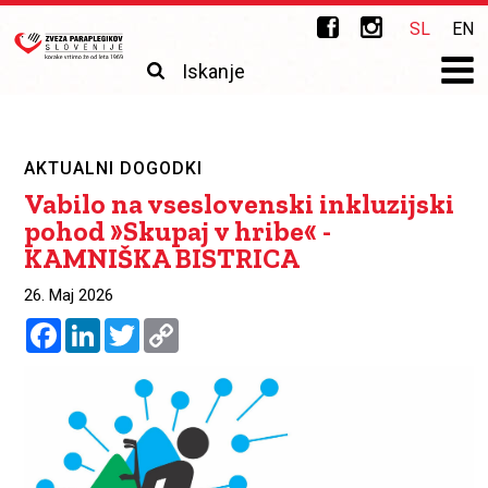
Skip to main content
Zveza
SL
EN
paraplegikov
Išči
Iskalnik
Slovenije
AKTUALNI DOGODKI
Vabilo na vseslovenski inkluzijski
pohod »Skupaj v hribe« -
KAMNIŠKA BISTRICA
26. Maj 2026
Facebook
LinkedIn
Twitter
Copy
Link