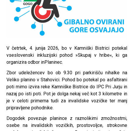
V četrtek, 4. junija 2026, bo v Kamniški Bistrici potekal
vseslovenski inkluzijski pohod »Skupaj v hribe«, ki ga
organizira odbor inPlaninec.
Zbor udeležencev bo ob 9.30 pri parkirišču nihalke na
Veliko planino v Stahovici. Pohod bo potekal po asfaltirani
poti mimo izvira reke Kamniške Bistrice do IPC Pri Jurju in
nazaj po isti poti. Pot je dolga nekaj več kot 3 kilometre in
je v celoti primerna tudi za invalidske vozičke ter manj
pripravljene pohodnike.
Dogodek povezuje planince z raznolikimi zmožnostmi,
osebe na invalidskih vozičkih, prostovoljce, strokovne