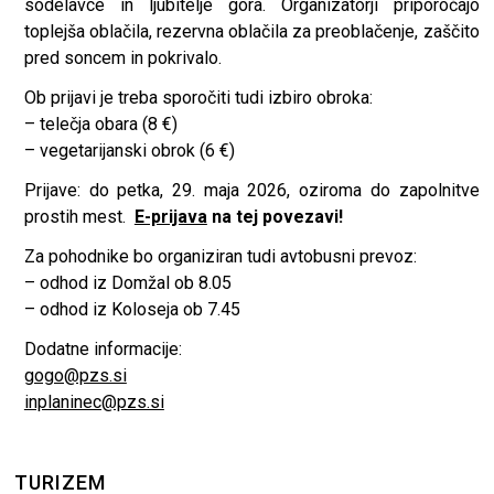
sodelavce in ljubitelje gora. Organizatorji priporočajo
toplejša oblačila, rezervna oblačila za preoblačenje, zaščito
pred soncem in pokrivalo.
Ob prijavi je treba sporočiti tudi izbiro obroka:
– telečja obara (8 €)
– vegetarijanski obrok (6 €)
Prijave: do petka, 29. maja 2026, oziroma do zapolnitve
prostih mest.
E-prijava
na tej povezavi!
Za pohodnike bo organiziran tudi avtobusni prevoz:
– odhod iz Domžal ob 8.05
– odhod iz Koloseja ob 7.45
Dodatne informacije:
gogo@pzs.si
inplaninec@pzs.si
TURIZEM