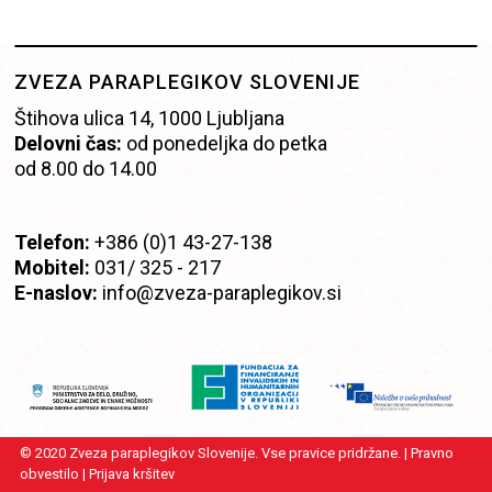
ZVEZA PARAPLEGIKOV SLOVENIJE
Štihova ulica 14, 1000 Ljubljana
Delovni čas:
od ponedeljka do petka
od 8.00 do 14.00
Telefon:
+386 (0)1 43-27-138
Mobitel:
0
31/ 325 -
217
E-naslov:
info@zveza-paraplegikov.si
© 2020 Zveza paraplegikov Slovenije. Vse pravice pridržane. |
Pravno
obvestilo
|
Prijava kršitev