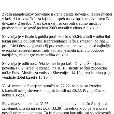
Zveza paraplegikov Slovenije iskreno čestita slovenski reprezentanci
v košarki na vozičkih za izjemen uspeh na evropskem prvenstvu B
divizije v Zagrebu. Naši košarkarji so osvojili srebrno medaljo,
predvsem pa se prvič po letu 2003 uvrstili v elitno A divizijo.
Slovenija je v finalu izgubila proti Izraelu s 50:64, a tudi v odločilni
tekmi pustila odličen vtis. Reprezentanca je že z zmago v polfinalu
proti Litvi dosegla glavni cilj prvenstva: napredovanje med najboljše
evropske reprezentance. Tudi v finalu je imela izjemno podporo
navijačev, za kar gre vsem velika zahvala.
Slovenija je odlično začela tekmo in po košu Davida Škorjanca
povedla s 6:2. Izrael je izenačil na 10:10, sledile so štiri zaporedne
točke Enisa Musića za vodstvo Slovenije s 14:12, prvo četrtino pa je
vendarle dobil Izrael s 18:16.
V 14. minuti je Škorjanc izenačil na 22:22, nato pa so Izraelci
izkoristili nekaj slovenskih napak in ušli na 30:22. Prvi polčas so
dobili s 36:24.
Slovenija se ni predala. V 25. minuti je po novem košu Škorjanca
zaostanek znižala na šest točk (33:39), izraelska klop pa je morala
poseči po minuti odmora. Ta je tekmecem koristila, saj so odgovorili