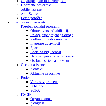
O paraplegikih in tetraplegikih
Uporabne povezave
Jubileji Zveze
Akti Zveze
Letna poročila
Programi in dejavnosti
Posebni socialni programi
Obnovitvena rehabilitacija
Prilagajanje grajenega okolja
Kultura in izobraževanje
Interesne dejavnosti
Šport
Socialna vključenost
Usposabljanje za samopomoč
Osebna asistenca do 30 ur
Osebna asistenca
Kontakt
Aktualne zaposlitve
Projekti
Varnost v prometu
IZI-ESS
SOPA
ESCIF
Organiziranost
Kongresi