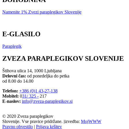
Namenite 1% Zvezi paraplegikov Slovenije
E-GLASILO
Paraplegik
ZVEZA PARAPLEGIKOV SLOVENIJE
Štihova ulica 14, 1000 Ljubljana
Delovni čas:
od ponedeljka do petka
od 8.00 do 14.00
Telefon:
+386 (0)1 43-27-138
Mobitel:
0
31/ 325 -
217
E-naslov:
info@zveza-paraplegikov.si
© 2020 Zveza paraplegikov
Slovenije. Vse pravice pridržane. |
izvedba:
MojWWW
Pravno obvestilo
|
Prijava kršitev