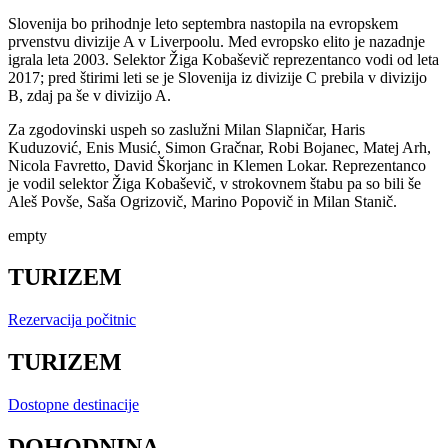
Slovenija bo prihodnje leto septembra nastopila na evropskem
prvenstvu divizije A v Liverpoolu. Med evropsko elito je nazadnje
igrala leta 2003. Selektor Žiga Kobaševič reprezentanco vodi od leta
2017; pred štirimi leti se je Slovenija iz divizije C prebila v divizijo
B, zdaj pa še v divizijo A.
Za zgodovinski uspeh so zaslužni Milan Slapničar, Haris
Kuduzović, Enis Musić, Simon Gračnar, Robi Bojanec, Matej Arh,
Nicola Favretto, David Škorjanc in Klemen Lokar. Reprezentanco
je vodil selektor Žiga Kobaševič, v strokovnem štabu pa so bili še
Aleš Povše, Saša Ogrizovič, Marino Popovič in Milan Stanič.
empty
TURIZEM
Rezervacija počitnic
TURIZEM
Dostopne destinacije
DOHODNINA