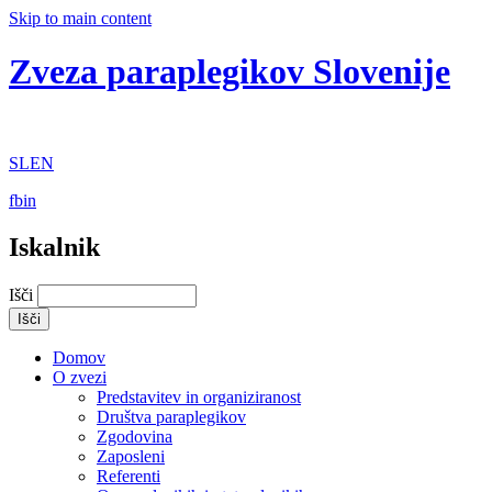
Skip to main content
Zveza paraplegikov Slovenije
SL
EN
fb
in
Iskalnik
Išči
Domov
O zvezi
Predstavitev in organiziranost
Društva paraplegikov
Zgodovina
Zaposleni
Referenti