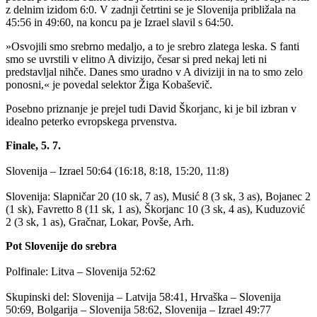
z delnim izidom 6:0. V zadnji četrtini se je Slovenija približala na
45:56 in 49:60, na koncu pa je Izrael slavil s 64:50.
»Osvojili smo srebrno medaljo, a to je srebro zlatega leska. S fanti
smo se uvrstili v elitno A divizijo, česar si pred nekaj leti ni
predstavljal nihče. Danes smo uradno v A diviziji in na to smo zelo
ponosni,« je povedal selektor Žiga Kobaševič.
Posebno priznanje je prejel tudi David Škorjanc, ki je bil izbran v
idealno peterko evropskega prvenstva.
Finale, 5. 7.
Slovenija – Izrael 50:64 (16:18, 8:18, 15:20, 11:8)
Slovenija: Slapničar 20 (10 sk, 7 as), Musić 8 (3 sk, 3 as), Bojanec 2
(1 sk), Favretto 8 (11 sk, 1 as), Škorjanc 10 (3 sk, 4 as), Kuduzović
2 (3 sk, 1 as), Gračnar, Lokar, Povše, Arh.
Pot Slovenije do srebra
Polfinale: Litva – Slovenija 52:62
Skupinski del: Slovenija – Latvija 58:41, Hrvaška – Slovenija
50:69, Bolgarija – Slovenija 58:62, Slovenija – Izrael 49:77