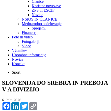
Članice
Koristne povezave
ZPS in ESCIF
Novice
NSIOS IN ČLANICE
Mednarodno sodelovanje
Sprejemi
Financerji
Foto in video
Fotogalerija
Video
Včlanitev
Uporabne informacije
Novice
Kontakt
Šport
SLOVENIJA DO SREBRA IN PREBOJA
V A DIVIZIJO
6. Julij 2026
Facebook
LinkedIn
Twitter
Copy
Link