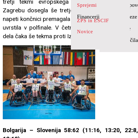
tretji tekmi evropskega prvenstva divizije B v
sodelovanje
Uporabne pov
Sprejemi
Socialna vključenost
Koristne povezave
Zagrebu dosegla še tretjo zmago. Slovenija je po
Financerji
Jubileji Zveze
Usposabljanje za
napeti končnici premagala Bolgarijo z 62:58 in se že
ZPS in ESCIF
samopomoč
uvrstila v polfinale. V četrtek jo za konec rednega
Akti Zveze
Novice
Osebna asistenca do
dela čaka še tekma proti Izraelu.
30 ur
Letna poročila
Bolgarija – Slovenija 58:62 (11:16, 13:20, 22:8,