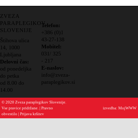
ZVEZA
PARAPLEGIKOV
Telefon:
SLOVENIJE
+386 (0)1
43-27-138
Štihova ulica
Mobitel:
14, 1000
0
31/ 325
Ljubljana
-
217
Delovni čas:
E-naslov:
od ponedeljka
info@zveza-
do petka
paraplegikov.si
od 8.00 do
14.00
© 2020 Zveza paraplegikov Slovenije.
Vse pravice pridržane. |
Pravno
izvedba:
MojWWW
obvestilo
|
Prijava kršitev