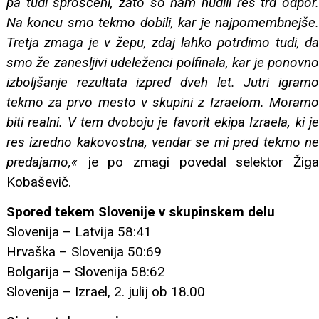
pa tudi sproščeni, zato so nam nudili res trd odpor.
Na koncu smo tekmo dobili, kar je najpomembnejše.
Tretja zmaga je v žepu, zdaj lahko potrdimo tudi, da
smo že zanesljivi udeleženci polfinala, kar je ponovno
izboljšanje rezultata izpred dveh let. Jutri igramo
tekmo za prvo mesto v skupini z Izraelom. Moramo
biti realni. V tem dvoboju je favorit ekipa Izraela, ki je
res izredno kakovostna, vendar se mi pred tekmo ne
predajamo,«
je po zmagi povedal selektor Žiga
Kobaševič.
Spored tekem Slovenije v skupinskem delu
Slovenija – Latvija 58:41
Hrvaška – Slovenija 50:69
Bolgarija – Slovenija 58:62
Slovenija – Izrael, 2. julij ob 18.00