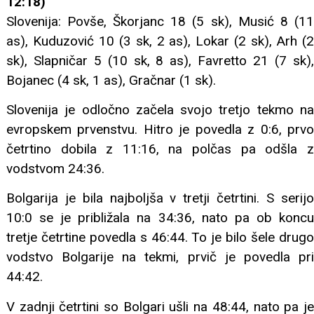
12:18)
Slovenija: Povše, Škorjanc 18 (5 sk), Musić 8 (11
as), Kuduzović 10 (3 sk, 2 as), Lokar (2 sk), Arh (2
sk), Slapničar 5 (10 sk, 8 as), Favretto 21 (7 sk),
Bojanec (4 sk, 1 as), Gračnar (1 sk).
Slovenija je odločno začela svojo tretjo tekmo na
evropskem prvenstvu. Hitro je povedla z 0:6, prvo
četrtino dobila z 11:16, na polčas pa odšla z
vodstvom 24:36.
Bolgarija je bila najboljša v tretji četrtini. S serijo
10:0 se je približala na 34:36, nato pa ob koncu
tretje četrtine povedla s 46:44. To je bilo šele drugo
vodstvo Bolgarije na tekmi, prvič je povedla pri
44:42.
V zadnji četrtini so Bolgari ušli na 48:44, nato pa je