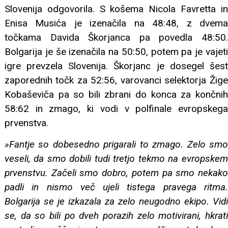
Slovenija odgovorila. S košema Nicola Favretta in
Enisa Musića je izenačila na 48:48, z dvema
točkama Davida Škorjanca pa povedla 48:50.
Bolgarija je še izenačila na 50:50, potem pa je vajeti
igre prevzela Slovenija. Škorjanc je dosegel šest
zaporednih točk za 52:56, varovanci selektorja Žige
Kobaševiča pa so bili zbrani do konca za končnih
58:62 in zmago, ki vodi v polfinale evropskega
prvenstva.
»Fantje so dobesedno prigarali to zmago. Zelo smo
veseli, da smo dobili tudi tretjo tekmo na evropskem
prvenstvu. Začeli smo dobro, potem pa smo nekako
padli in nismo več ujeli tistega pravega ritma.
Bolgarija se je izkazala za zelo neugodno ekipo. Vidi
se, da so bili po dveh porazih zelo motivirani, hkrati