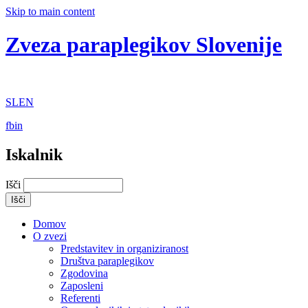
Skip to main content
Zveza paraplegikov Slovenije
SL
EN
fb
in
Iskalnik
Išči
Domov
O zvezi
Predstavitev in organiziranost
Društva paraplegikov
Zgodovina
Zaposleni
Referenti