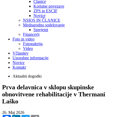
Članice
Koristne povezave
ZPS in ESCIF
Novice
NSIOS IN ČLANICE
Mednarodno sodelovanje
Sprejemi
Financerji
Foto in video
Fotogalerija
Video
Včlanitev
Uporabne informacije
Novice
Kontakt
Aktualni dogodki
Prva delavnica v sklopu skupinske
obnovitvene rehabilitacije v Thermani
Laško
26. Maj 2026
Facebook
LinkedIn
Twitter
Copy