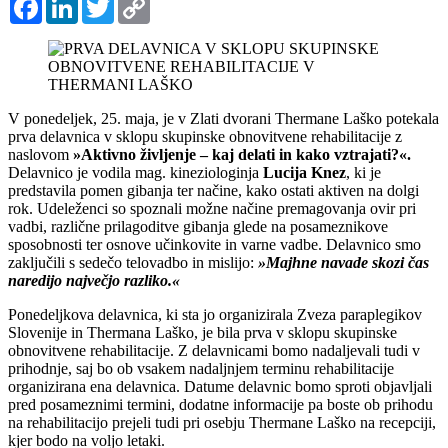
Link
V ponedeljek, 25. maja, je v Zlati dvorani Thermane Laško potekala
prva delavnica v sklopu skupinske obnovitvene rehabilitacije z
naslovom
»Aktivno življenje – kaj delati in kako vztrajati?«.
Delavnico je vodila mag. kineziologinja
Lucija Knez
, ki je
predstavila pomen gibanja ter načine, kako ostati aktiven na dolgi
rok. Udeleženci so spoznali možne načine premagovanja ovir pri
vadbi, različne prilagoditve gibanja glede na posameznikove
sposobnosti ter osnove učinkovite in varne vadbe. Delavnico smo
zaključili s sedečo telovadbo in mislijo:
»Majhne navade skozi čas
naredijo največjo razliko.«
Ponedeljkova delavnica, ki sta jo organizirala Zveza paraplegikov
Slovenije in Thermana Laško, je bila prva v sklopu skupinske
obnovitvene rehabilitacije. Z delavnicami bomo nadaljevali tudi v
prihodnje, saj bo ob vsakem nadaljnjem terminu rehabilitacije
organizirana ena delavnica. Datume delavnic bomo sproti objavljali
pred posameznimi termini, dodatne informacije pa boste ob prihodu
na rehabilitacijo prejeli tudi pri osebju Thermane Laško na recepciji,
kjer bodo na voljo letaki.