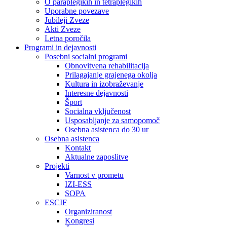
O paraplegikih in tetraplegikih
Uporabne povezave
Jubileji Zveze
Akti Zveze
Letna poročila
Programi in dejavnosti
Posebni socialni programi
Obnovitvena rehabilitacija
Prilagajanje grajenega okolja
Kultura in izobraževanje
Interesne dejavnosti
Šport
Socialna vključenost
Usposabljanje za samopomoč
Osebna asistenca do 30 ur
Osebna asistenca
Kontakt
Aktualne zaposlitve
Projekti
Varnost v prometu
IZI-ESS
SOPA
ESCIF
Organiziranost
Kongresi