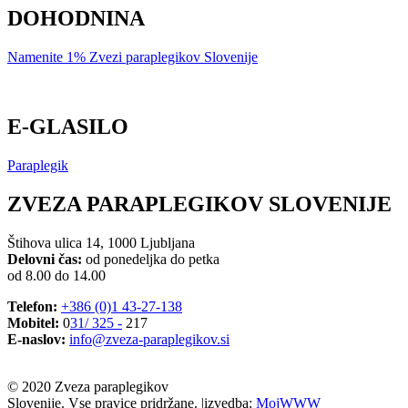
DOHODNINA
Namenite 1% Zvezi paraplegikov Slovenije
E-GLASILO
Paraplegik
ZVEZA PARAPLEGIKOV SLOVENIJE
Štihova ulica 14, 1000 Ljubljana
Delovni čas:
od ponedeljka do petka
od 8.00 do 14.00
Telefon:
+386 (0)1 43-27-138
Mobitel:
0
31/ 325 -
217
E-naslov:
info@zveza-paraplegikov.si
© 2020 Zveza paraplegikov
Slovenije. Vse pravice pridržane. |
izvedba:
MojWWW