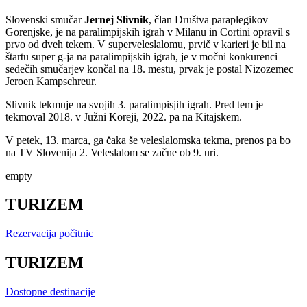
Slovenski smučar
Jernej Slivnik
, član Društva paraplegikov
Gorenjske, je na paralimpijskih igrah v Milanu in Cortini opravil s
prvo od dveh tekem. V superveleslalomu, prvič v karieri je bil na
štartu super g-ja na paralimpijskih igrah, je v močni konkurenci
sedečih smučarjev končal na 18. mestu, prvak je postal Nizozemec
Jeroen Kampschreur.
Slivnik tekmuje na svojih 3. paralimpisjih igrah. Pred tem je
tekmoval 2018. v Južni Koreji, 2022. pa na Kitajskem.
V petek, 13. marca, ga čaka še veleslalomska tekma, prenos pa bo
na TV Slovenija 2. Veleslalom se začne ob 9. uri.
empty
TURIZEM
Rezervacija počitnic
TURIZEM
Dostopne destinacije