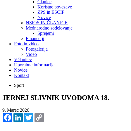
Članice
Koristne povezave
ZPS in ESCIF
Novice
NSIOS IN ČLANICE
Mednarodno sodelovanje
Sprejemi
Financerji
Foto in video
Fotogalerija
Video
Včlanitev
Uporabne informacije
Novice
Kontakt
Šport
JERNEJ SLIVNIK UVODOMA 18.
9. Marec 2026
Facebook
LinkedIn
Twitter
Copy
Link