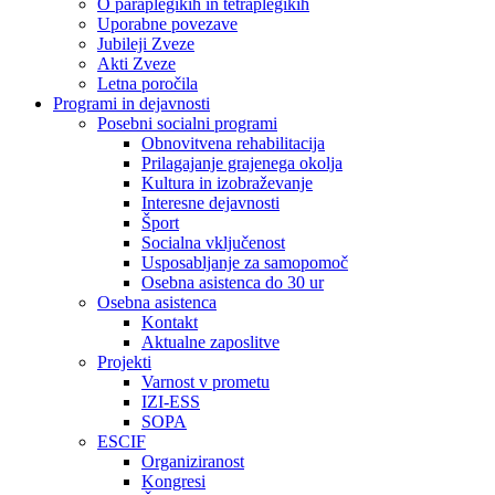
O paraplegikih in tetraplegikih
Uporabne povezave
Jubileji Zveze
Akti Zveze
Letna poročila
Programi in dejavnosti
Posebni socialni programi
Obnovitvena rehabilitacija
Prilagajanje grajenega okolja
Kultura in izobraževanje
Interesne dejavnosti
Šport
Socialna vključenost
Usposabljanje za samopomoč
Osebna asistenca do 30 ur
Osebna asistenca
Kontakt
Aktualne zaposlitve
Projekti
Varnost v prometu
IZI-ESS
SOPA
ESCIF
Organiziranost
Kongresi