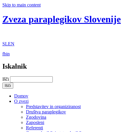
Skip to main content
Zveza paraplegikov Slovenije
SL
EN
fb
in
Iskalnik
Išči
Domov
O zvezi
Predstavitev in organiziranost
Društva paraplegikov
Zgodovina
Zaposleni
Referenti