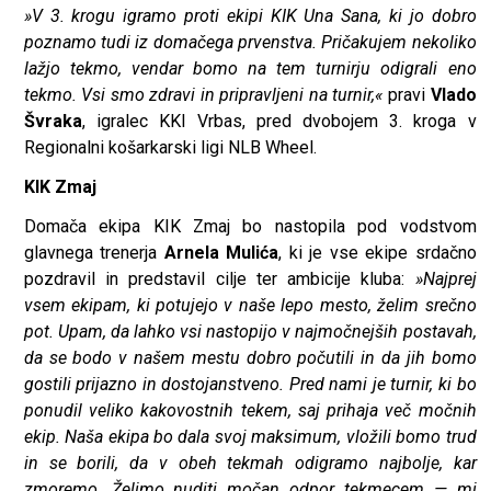
»V 3. krogu igramo proti ekipi KIK Una Sana, ki jo dobro
poznamo tudi iz domačega prvenstva. Pričakujem nekoliko
lažjo tekmo, vendar bomo na tem turnirju odigrali eno
tekmo. Vsi smo zdravi in pripravljeni na turnir,«
pravi
Vlado
Švraka
, igralec KKI Vrbas, pred dvobojem 3. kroga v
Regionalni košarkarski ligi NLB Wheel.
KIK Zmaj
Domača ekipa KIK Zmaj bo nastopila pod vodstvom
glavnega trenerja
Arnela Mulića
, ki je vse ekipe srdačno
pozdravil in predstavil cilje ter ambicije kluba:
»Najprej
vsem ekipam, ki potujejo v naše lepo mesto, želim srečno
pot. Upam, da lahko vsi nastopijo v najmočnejših postavah,
da se bodo v našem mestu dobro počutili in da jih bomo
gostili prijazno in dostojanstveno. Pred nami je turnir, ki bo
ponudil veliko kakovostnih tekem, saj prihaja več močnih
ekip. Naša ekipa bo dala svoj maksimum, vložili bomo trud
in se borili, da v obeh tekmah odigramo najbolje, kar
zmoremo. Želimo nuditi močan odpor tekmecem — mi