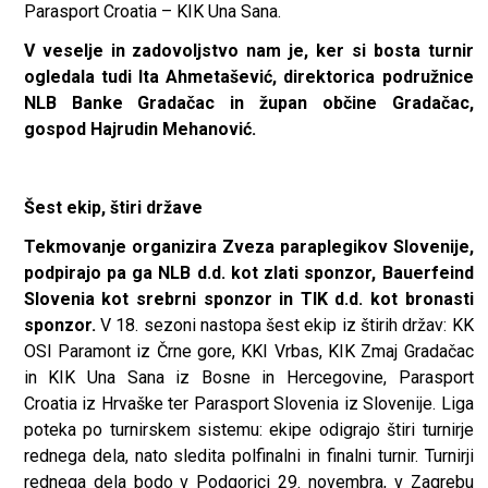
Parasport Croatia – KIK Una Sana.
V veselje in zadovoljstvo nam je, ker si bosta turnir
ogledala tudi Ita Ahmetašević, direktorica podružnice
NLB Banke Gradačac in župan občine Gradačac,
gospod Hajrudin Mehanović.
Šest ekip, štiri države
Tekmovanje organizira Zveza paraplegikov Slovenije,
podpirajo pa ga NLB d.d. kot zlati sponzor, Bauerfeind
Slovenia kot srebrni sponzor in TIK d.d. kot bronasti
sponzor.
V 18. sezoni nastopa šest ekip iz štirih držav: KK
OSI Paramont iz Črne gore, KKI Vrbas, KIK Zmaj Gradačac
in KIK Una Sana iz Bosne in Hercegovine, Parasport
Croatia iz Hrvaške ter Parasport Slovenia iz Slovenije. Liga
poteka po turnirskem sistemu: ekipe odigrajo štiri turnirje
rednega dela, nato sledita polfinalni in finalni turnir. Turnirji
rednega dela bodo v Podgorici 29. novembra, v Zagrebu