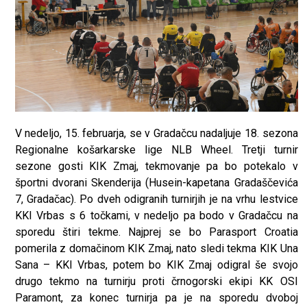
V nedeljo, 15. februarja, se v Gradačcu nadaljuje 18. sezona
Regionalne košarkarske lige NLB Wheel. Tretji turnir
sezone gosti KIK Zmaj, tekmovanje pa bo potekalo v
športni dvorani Skenderija (Husein-kapetana Gradaščevića
7, Gradačac). Po dveh odigranih turnirjih je na vrhu lestvice
KKI Vrbas s 6 točkami, v nedeljo pa bodo v Gradačcu na
sporedu štiri tekme. Najprej se bo Parasport Croatia
pomerila z domačinom KIK Zmaj, nato sledi tekma KIK Una
Sana – KKI Vrbas, potem bo KIK Zmaj odigral še svojo
drugo tekmo na turnirju proti črnogorski ekipi KK OSI
Paramont, za konec turnirja pa je na sporedu dvoboj