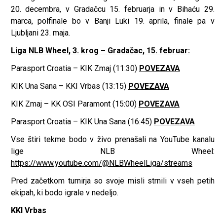
20. decembra, v Gradačcu 15. februarja in v Bihaću 29.
marca, polfinale bo v Banji Luki 19. aprila, finale pa v
Ljubljani 23. maja.
Liga NLB Wheel, 3. krog – Gradačac, 15. februar:
Parasport Croatia – KIK Zmaj (11:30)
POVEZAVA
KIK Una Sana – KKI Vrbas (13:15)
POVEZAVA
KIK Zmaj – KK OSI Paramont (15:00)
POVEZAVA
Parasport Croatia – KIK Una Sana (16:45)
POVEZAVA
Vse štiri tekme bodo v živo prenašali na YouTube kanalu
lige NLB Wheel:
https://www.youtube.com/@NLBWheelLiga/streams
Pred začetkom turnirja so svoje misli strnili v vseh petih
ekipah, ki bodo igrale v nedeljo.
KKI Vrbas