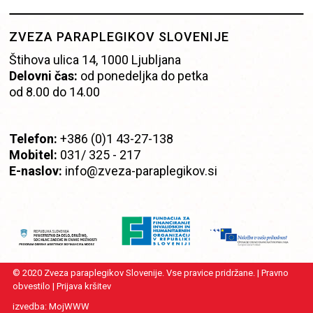
ZVEZA PARAPLEGIKOV SLOVENIJE
Štihova ulica 14, 1000 Ljubljana
Delovni čas:
od ponedeljka do petka
od 8.00 do 14.00
Telefon:
+386 (0)1 43-27-138
Mobitel:
0
31/ 325 -
217
E-naslov:
info@zveza-paraplegikov.si
© 2020 Zveza paraplegikov Slovenije. Vse pravice pridržane. |
Pravno
obvestilo
|
Prijava kršitev
izvedba:
MojWWW