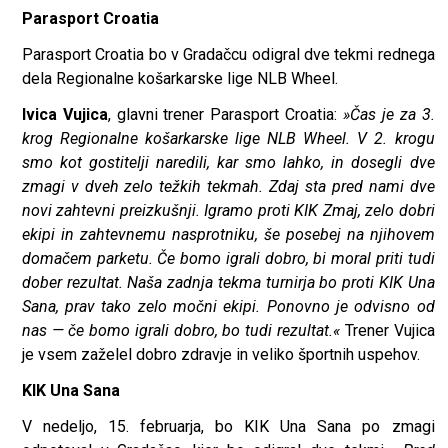
Parasport Croatia
Parasport Croatia bo v Gradačcu odigral dve tekmi rednega
dela Regionalne košarkarske lige NLB Wheel.
Ivica Vujica
, glavni trener Parasport Croatia:
»Čas je za 3.
krog Regionalne košarkarske lige NLB Wheel. V 2. krogu
smo kot gostitelji naredili, kar smo lahko, in dosegli dve
zmagi v dveh zelo težkih tekmah. Zdaj sta pred nami dve
novi zahtevni preizkušnji. Igramo proti KIK Zmaj, zelo dobri
ekipi in zahtevnemu nasprotniku, še posebej na njihovem
domačem parketu. Če bomo igrali dobro, bi moral priti tudi
dober rezultat. Naša zadnja tekma turnirja bo proti KIK Una
Sana, prav tako zelo močni ekipi. Ponovno je odvisno od
nas — če bomo igrali dobro, bo tudi rezultat.«
Trener Vujica
je vsem zaželel dobro zdravje in veliko športnih uspehov.
KIK Una Sana
V nedeljo, 15. februarja, bo KIK Una Sana po zmagi