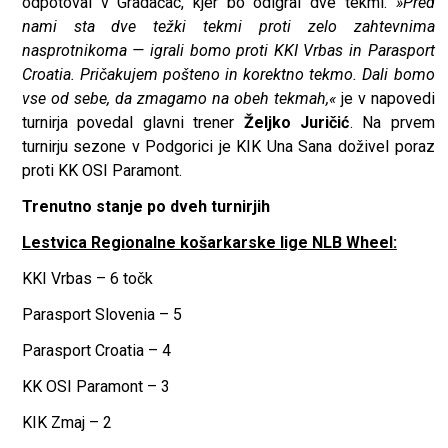
odpotoval v Gradačac, kjer bo odigral dve tekmi.
»Pred
nami sta dve težki tekmi proti zelo zahtevnima
nasprotnikoma — igrali bomo proti KKI Vrbas in Parasport
Croatia. Pričakujem pošteno in korektno tekmo. Dali bomo
vse od sebe, da zmagamo na obeh tekmah,«
je v napovedi
turnirja povedal glavni trener
Željko Juričić
. Na prvem
turnirju sezone v Podgorici je KIK Una Sana doživel poraz
proti KK OSI Paramont.
Trenutno stanje po dveh turnirjih
Lestvica Regionalne košarkarske lige NLB Wheel:
KKI Vrbas – 6 točk
Parasport Slovenia – 5
Parasport Croatia – 4
KK OSI Paramont – 3
KIK Zmaj – 2