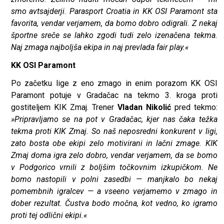
smo avtsajderji. Parasport Croatia in KK OSI Paramont sta
favorita, vendar verjamem, da bomo dobro odigrali. Z nekaj
športne sreče se lahko zgodi tudi zelo izenačena tekma.
Naj zmaga najboljša ekipa in naj prevlada fair play.«
KK OSI Paramont
Po začetku lige z eno zmago in enim porazom KK OSI
Paramont potuje v Gradačac na tekmo 3. kroga proti
gostiteljem KIK Zmaj. Trener
Vladan Nikolić
pred tekmo:
»Pripravljamo se na pot v Gradačac, kjer nas čaka težka
tekma proti KIK Zmaj. So naš neposredni konkurent v ligi,
zato bosta obe ekipi zelo motivirani in lačni zmage. KIK
Zmaj doma igra zelo dobro, vendar verjamem, da se bomo
v Podgorico vrnili z boljšim točkovnim izkupičkom. Ne
bomo nastopili v polni zasedbi — manjkalo bo nekaj
pomembnih igralcev — a vseeno verjamemo v zmago in
dober rezultat. Čustva bodo močna, kot vedno, ko igramo
proti tej odlični ekipi.«