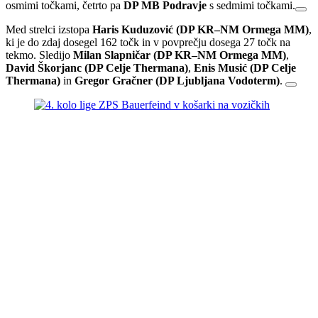
osmimi točkami, četrto pa
DP MB Podravje
s sedmimi točkami.
Med strelci izstopa
Haris Kuduzović (DP KR–NM Ormega MM)
,
ki je do zdaj dosegel 162 točk in v povprečju dosega 27 točk na
tekmo. Sledijo
Milan Slapničar (DP KR–NM
Ormega MM
)
,
David Škorjanc (DP Celje Thermana)
,
Enis Musić (DP Celje
Thermana)
in
Gregor Gračner (DP Ljubljana Vodoterm)
.