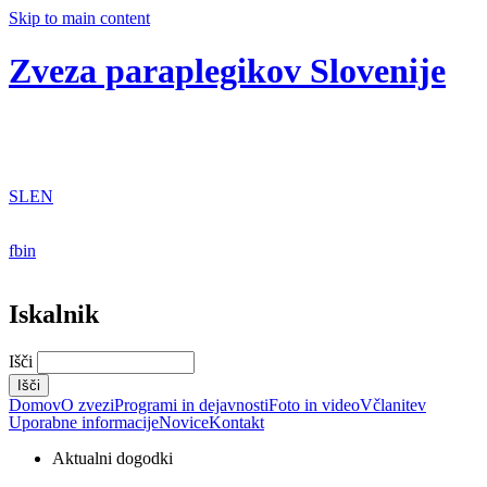
Skip to main content
Zveza paraplegikov Slovenije
SL
EN
fb
in
Iskalnik
Išči
Domov
O zvezi
Programi in dejavnosti
Foto in video
Včlanitev
Uporabne informacije
Novice
Kontakt
Aktualni dogodki