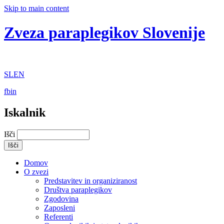
Skip to main content
Zveza paraplegikov Slovenije
SL
EN
fb
in
Iskalnik
Išči
Domov
O zvezi
Predstavitev in organiziranost
Društva paraplegikov
Zgodovina
Zaposleni
Referenti