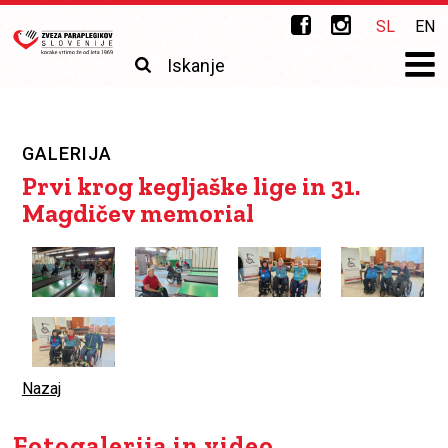
Skip to main content
Zveza
SL
EN
paraplegikov
Išči
Iskalnik
Slovenije
GALERIJA
Prvi krog kegljaške lige in 31.
Magdičev memorial
Nazaj
Fotogalerija in video